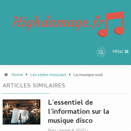
MENU
Home
Les styles musicaux
La musique soul
ARTICLES SIMILAIRES
L’essentiel de
l’information sur la
musique disco
lilian
•
janvier 4, 2020
•